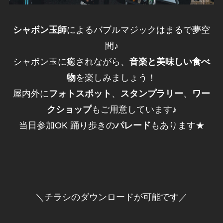
シャボン玉師
によるバブルマジックはまるで夢空
間♪
シャボン玉に癒されながら、
音楽と美味しい食べ
物
を楽しみましょう！
屋内外に
フォトスポット
、
スタンプラリー
、
ワー
クショップ
もご用意しています♪
当日参加OK 踊り歩きの
パレード
もあります★
＼チラシのダウンロードが可能です／