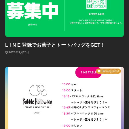
L I N E 登録でお菓子とトートバッグをGET！
2023年9月20日
Uncategorized