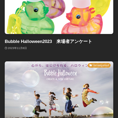
Bubble Halloween2023 来場者アンケート
2023年11月8日
Uncategorized